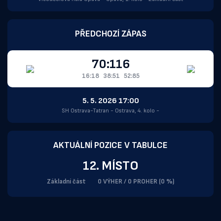
PŘEDCHOZÍ ZÁPAS
70:116
16:18
38:51
52:85
5. 5. 2026 17:00
SH Ostrava-Tatran - Ostrava, 4. kolo -
AKTUÁLNÍ POZICE V TABULCE
12. MÍSTO
Základní část
0 VÝHER / 0 PROHER (0 %)