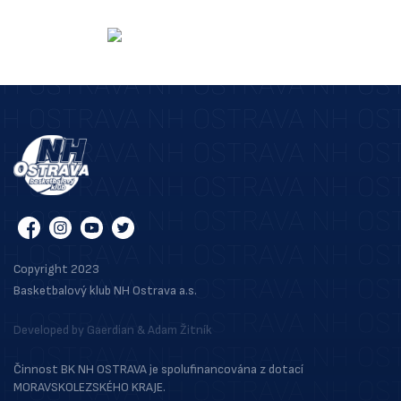
Copyright 2023
Basketbalový klub NH Ostrava a.s.
Developed by
Gaerdian
&
Adam Žitník
Činnost BK NH OSTRAVA je spolufinancována z dotací
MORAVSKOLEZSKÉHO KRAJE.