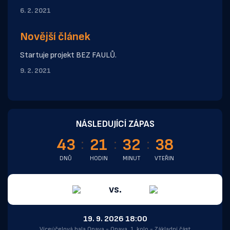
6. 2. 2021
Novější článek
Startuje projekt BEZ FAULŮ.
9. 2. 2021
NÁSLEDUJÍCÍ ZÁPAS
43
21
32
38
DNŮ
HODIN
MINUT
VTEŘIN
vs.
19. 9. 2026 18:00
Víceúčelová hala Opava - Opava, 1. kolo - Základní část