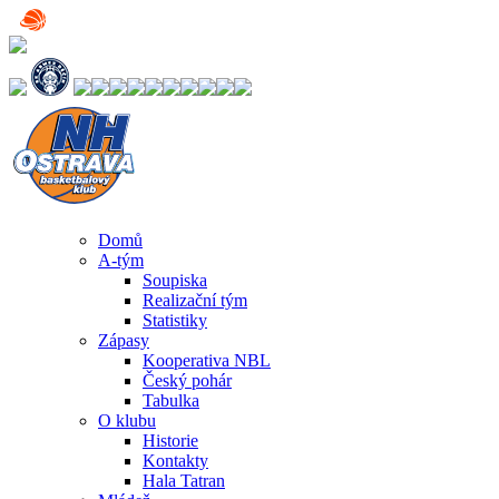
Domů
A-tým
Soupiska
Realizační tým
Statistiky
Zápasy
Kooperativa NBL
Český pohár
Tabulka
O klubu
Historie
Kontakty
Hala Tatran