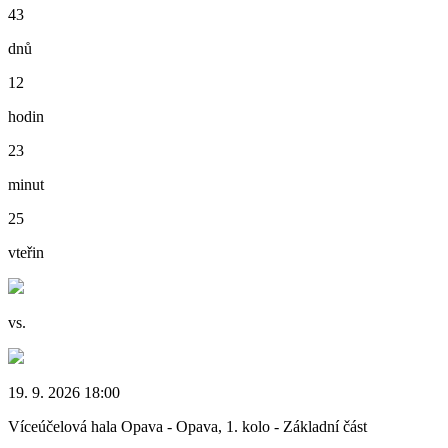
43
dnů
12
hodin
23
minut
24
vteřin
vs.
19. 9. 2026 18:00
Víceúčelová hala Opava - Opava, 1. kolo - Základní část