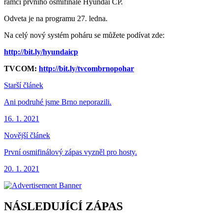
rámci prvního osmifinále Hyundai ČP.
Odveta je na programu 27. ledna.
Na celý nový systém poháru se můžete podívat zde:
http://bit.ly/hyundaicp
TVCOM:
http://bit.ly/tvcombrnopohar
Starší článek
Ani podruhé jsme Brno neporazili.
16. 1. 2021
Novější článek
První osmifinálový zápas vyzněl pro hosty.
20. 1. 2021
NÁSLEDUJÍCÍ ZÁPAS