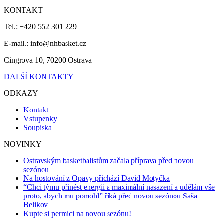
KONTAKT
Tel.: +420 552 301 229
E-mail.: info@nhbasket.cz
Cingrova 10, 70200 Ostrava
DALŠÍ KONTAKTY
ODKAZY
Kontakt
Vstupenky
Soupiska
NOVINKY
Ostravským basketbalistům začala příprava před novou
sezónou
Na hostování z Opavy přichází David Motyčka
“Chci týmu přinést energii a maximální nasazení a udělám vše
proto, abych mu pomohl” říká před novou sezónou Saša
Belikov
Kupte si permici na novou sezónu!