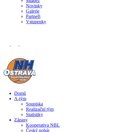
Mládež
Novinky
Galerie
Partneři
Vstupenky
Domů
A-tým
Soupiska
Realizační tým
Statistiky
Zápasy
Kooperativa NBL
Český pohár