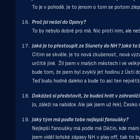
To je v pohodě. Je to jenom o tom se potom zlep
Proč jsi nešel do Opavy?
To by nebylo dobré pro mě. Nic proti nim, ale ne
Jaké je to přestoupit ze Slunety do NH ? Jaké t
Cítím se skvěle. Je to nová zkušenost, nová výzv
určitě jiné. Žil jsem v malých městech i ve velk
bude tom, že jsem byl zvyklý jet hodinu z Ústí do
Teď budu hodně daleko a bude to asi ten největší
Dokážeš si představit, že budeš hrát v zahranič
Jo, záleží na nabídce. Ale jak jsem už řekl, Česko 
Jaký tým má podle tebe nejlepší fanoušky?
Nejlepší fanoušky má podle mě Děčín, kde mám ne
jsem viděl loňské zápasy NH v play off, tak to b