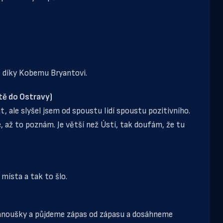
 díky Kobemu Bryantovi.
stě do Ostravy)
t, ale slyšel jsem od spoustu lidí spoustu pozitivního.
e, až to poznám. Je větší než Ústí, tak doufám, že tu
 místa a tak to šlo.
fanoušky a půjdeme zápas od zápasu a dosáhneme