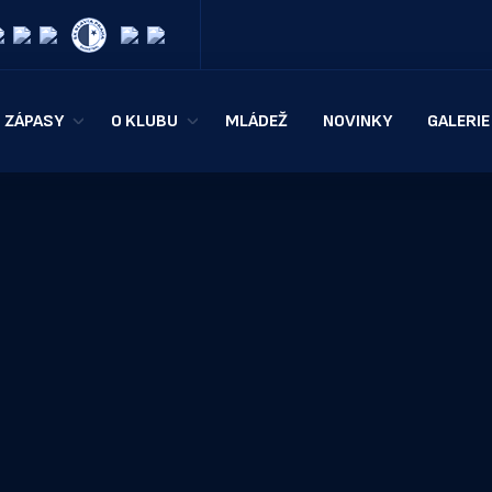
ZÁPASY
O KLUBU
MLÁDEŽ
NOVINKY
GALERIE
KOOPERATIVA NBL
HISTORIE
Í TÝM
ČESKÝ POHÁR
KONTAKTY
Y
TABULKA
HALA TATRAN