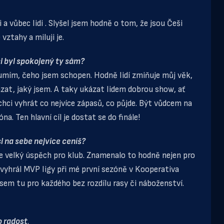
i a vůbec lidi . Slyšel jsem hodně o tom, že jsou Češi
 vztahy a miluji je.
si byl spokojený ty sám?
 umím, čeho jsem schopen. Hodně lidí zmiňuje můj věk,
ázat, jaký jsem. A taky ukázat lidem dobrou show, ať
hci vyhrát co nejvíce zápasů, co půjde. Být vůdcem na
na. Ten hlavní cíl je dostat se do finále!
si na sebe nejvíce ceníš?
me velký úspěch pro klub. Znamenalo to hodně nejen pro
m vyhrál MVP ligy při mé první sezóně v Kooperativa
Jsem tu pro každého bez rozdílu rasy či náboženství.
o radost
.