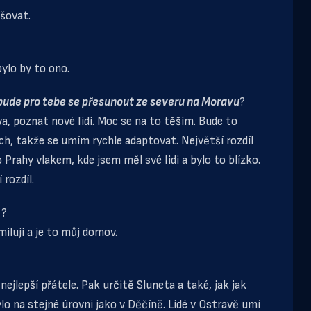
šovat.
bylo by to ono.
o bude pro tebe se přesunout ze severu na Moravu
?
a, poznat nové lidi. Moc se na to těším. Bude to
ých, takže se umím rychle adaptovat. Největší rozdíl
 Prahy vlakem, kde jsem měl své lidi a bylo to blízko.
 rozdíl.
í
?
miluji a je to můj domov.
jlepší přátele. Pak určitě Sluneta a také, jak jak
ylo na stejné úrovni jako v Děčíně. Lidé v Ostravě umí