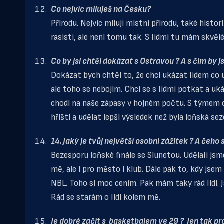
Co nejvíc miluješ na Česku?
Přírodu. Nejvíc miluji místní přírodu, také histori
rasisti, ale není tomu tak. S lidmi tu mám skvělé
Co by jsi chtěl dokázat s Ostravou ? A s čím by j
Dokázat bych chtěl to, že chci ukázat lidem co
ale toho se nebojím. Chci se s lidmi potkat a uk
chodí na naše zápasy v hojném počtu. S týmem c
hřišti a udělat lepší výsledek než byla loňská sezó
14. Jaký je tvůj největší osobní zážitek ? A čeho 
Bezesporu loňské finále se Slunetou. Udělali js
mě, ale i pro město i klub. Dále pak to, kdy jse
NBL. Toho si moc cením. Pak mám taky rád lidi. 
Rád se starám o lidi kolem mě.
Je dobré začít s basketbalem ve 29 ? Jen tak pr