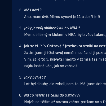
Máš děti ?
Ano, mám dvě. Mému synovi je 11 a dceři je 9.
Jaký je tvůj oblíbený klub v NBA ?
Mým oblíbeným klubem v NBA bylo vždy Lakers,
Jak se ti líbí v Ostravě ? (rozhovor vznikl na ce
Zatím jsem ji (Ostravu) neměl moc šancí ji pozna
Vím, že je to 3. největší město v zemi a těším s
najdu hodně věcí, jak se zabavit.
Jaký byl let ?
Let byl dlouhý, ale zvládl jsem to. Měl jsem dobré
Na co nejvíc se těšíš do Ostravy
?
Nejvíc se těším až sezóna začne, potkám se s 