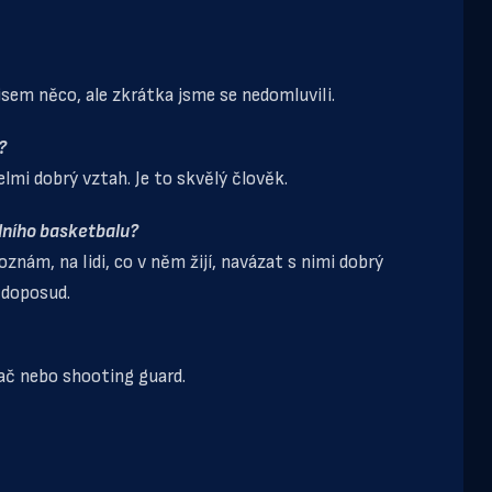
jsem něco, ale zkrátka jsme se nedomluvili.
?
elmi dobrý vztah. Je to skvělý člověk.
ídního basketbalu?
znám, na lidi, co v něm žijí, navázat s nimi dobrý
 doposud.
ač nebo shooting guard.