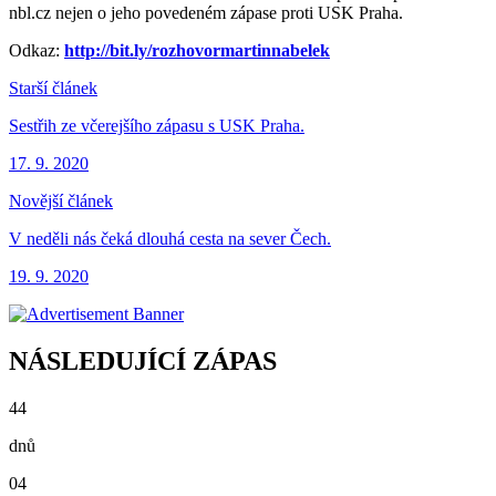
nbl.cz nejen o jeho povedeném zápase proti USK Praha.
Odkaz:
http://bit.ly/rozhovormartinnabelek
Starší článek
Sestřih ze včerejšího zápasu s USK Praha.
17. 9. 2020
Novější článek
V neděli nás čeká dlouhá cesta na sever Čech.
19. 9. 2020
NÁSLEDUJÍCÍ ZÁPAS
44
dnů
04