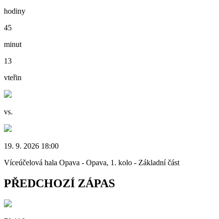
hodiny
45
minut
12
vteřin
vs.
19. 9. 2026 18:00
Víceúčelová hala Opava - Opava, 1. kolo - Základní část
PŘEDCHOZÍ ZÁPAS