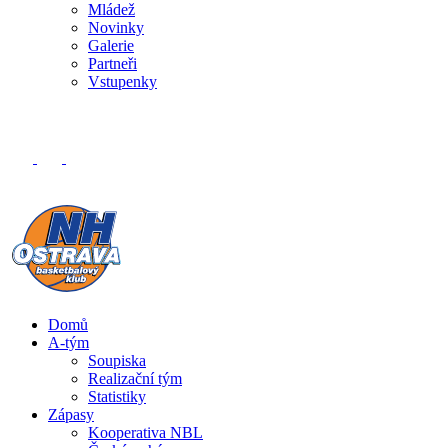
Mládež
Novinky
Galerie
Partneři
Vstupenky
Domů
A-tým
Soupiska
Realizační tým
Statistiky
Zápasy
Kooperativa NBL