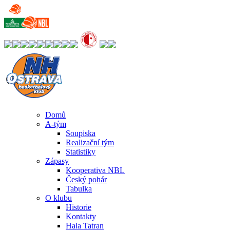
Domů
A-tým
Soupiska
Realizační tým
Statistiky
Zápasy
Kooperativa NBL
Český pohár
Tabulka
O klubu
Historie
Kontakty
Hala Tatran