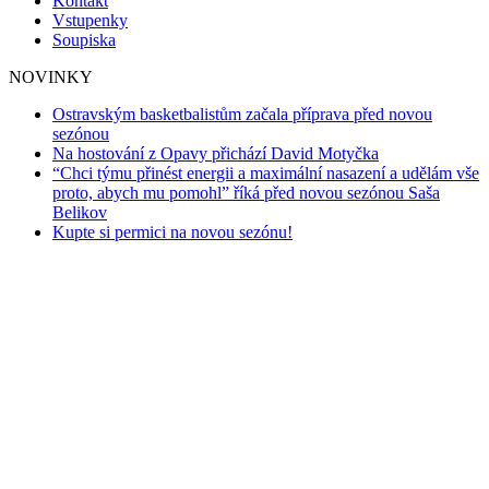
Kontakt
Vstupenky
Soupiska
NOVINKY
Ostravským basketbalistům začala příprava před novou
sezónou
Na hostování z Opavy přichází David Motyčka
“Chci týmu přinést energii a maximální nasazení a udělám vše
proto, abych mu pomohl” říká před novou sezónou Saša
Belikov
Kupte si permici na novou sezónu!