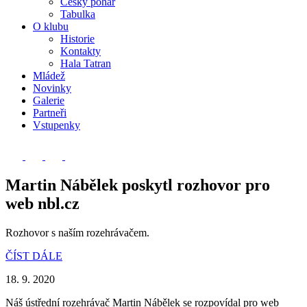
Český pohár
Tabulka
O klubu
Historie
Kontakty
Hala Tatran
Mládež
Novinky
Galerie
Partneři
Vstupenky
Martin Nábělek poskytl rozhovor pro
web nbl.cz
Rozhovor s naším rozehrávačem.
ČÍST DÁLE
18. 9. 2020
Náš ústřední rozehrávač Martin Nábělek se rozpovídal pro web