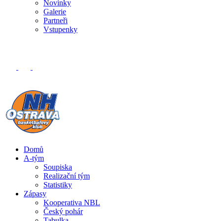
Novinky
Galerie
Partneři
Vstupenky
Domů
A-tým
Soupiska
Realizační tým
Statistiky
Zápasy
Kooperativa NBL
Český pohár
Tabulka