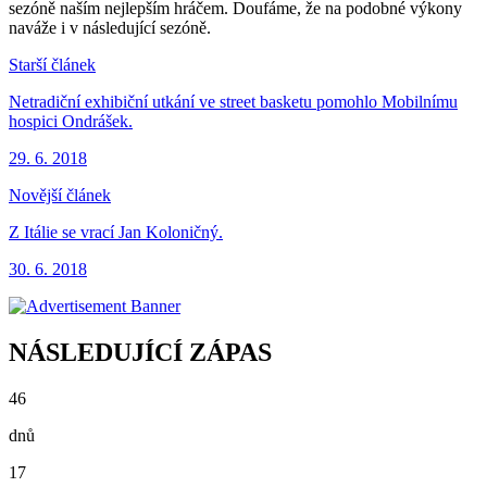
sezóně naším nejlepším hráčem. Doufáme, že na podobné výkony
naváže i v následující sezóně.
Starší článek
Netradiční exhibiční utkání ve street basketu pomohlo Mobilnímu
hospici Ondrášek.
29. 6. 2018
Novější článek
Z Itálie se vrací Jan Koloničný.
30. 6. 2018
NÁSLEDUJÍCÍ ZÁPAS
46
dnů
17