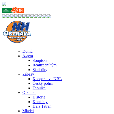
Domů
A-tým
Soupiska
Realizační tým
Statistiky
Zápasy
Kooperativa NBL
Český pohár
Tabulka
O klubu
Historie
Kontakty
Hala Tatran
Mládež