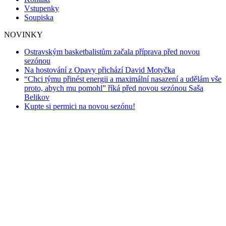
Vstupenky
Soupiska
NOVINKY
Ostravským basketbalistům začala příprava před novou
sezónou
Na hostování z Opavy přichází David Motyčka
“Chci týmu přinést energii a maximální nasazení a udělám vše
proto, abych mu pomohl” říká před novou sezónou Saša
Belikov
Kupte si permici na novou sezónu!