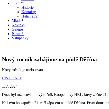
O klubu
Historie
Kontakty
Hala Tatran
Mládež
Novinky
Galerie
Partneři
Vstupenky
Nový ročník zahájíme na půdě Děčína
Nový ročník je rozlosován.
ČÍST DÁLE
1. 7. 2024
Dnes byl rozlosován nový ročník Kooperativy NBL, který začne 21. z
Náš tým ho započne 21. září zápasem na půdě Děčína. První domácí z