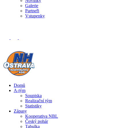
Novinky
Galerie
Partneři
Vstupenky
Domů
A-tým
Soupiska
Realizační tým
Statistiky
Zápasy
Kooperativa NBL
Český pohár
Tabulka