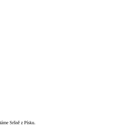
táme Sršně z Písku.