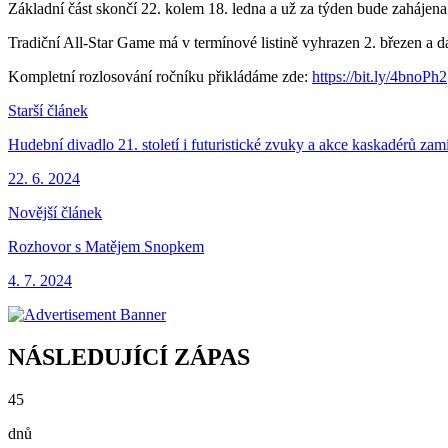
Základní část skončí 22. kolem 18. ledna a už za týden bude zahájena
Tradiční All-Star Game má v termínové listině vyhrazen 2. březen a 
Kompletní rozlosování ročníku přikládáme zde:
https://bit.ly/4bnoPh2
Starší článek
Hudební divadlo 21. století i futuristické zvuky a akce kaskadérů zamí
22. 6. 2024
Novější článek
Rozhovor s Matějem Snopkem
4. 7. 2024
NÁSLEDUJÍCÍ ZÁPAS
45
dnů