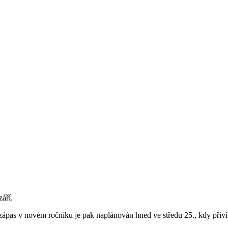
áří.
ápas v novém ročníku je pak naplánován hned ve středu 25., kdy přiví