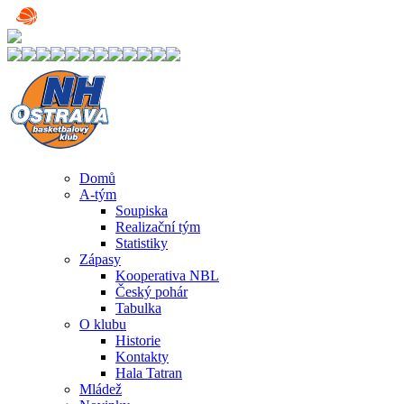
Domů
A-tým
Soupiska
Realizační tým
Statistiky
Zápasy
Kooperativa NBL
Český pohár
Tabulka
O klubu
Historie
Kontakty
Hala Tatran
Mládež