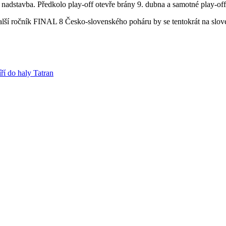
 nadstavba. Předkolo play-off otevře brány 9. dubna a samotné play-of
další ročník FINAL 8 Česko-slovenského poháru by se tentokrát na slov
ří do haly Tatran