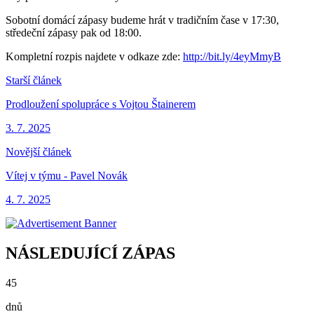
Sobotní domácí zápasy budeme hrát v tradičním čase v 17:30,
středeční zápasy pak od 18:00.
Kompletní rozpis najdete v odkaze zde:
http://bit.ly/4eyMmyB
Starší článek
Prodloužení spolupráce s Vojtou Štainerem
3. 7. 2025
Novější článek
Vítej v týmu - Pavel Novák
4. 7. 2025
NÁSLEDUJÍCÍ ZÁPAS
45
dnů