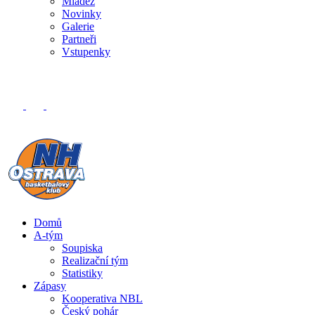
Mládež
Novinky
Galerie
Partneři
Vstupenky
Domů
A-tým
Soupiska
Realizační tým
Statistiky
Zápasy
Kooperativa NBL
Český pohár