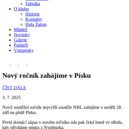
Tabulka
O klubu
Historie
Kontakty
Hala Tatran
Mládež
Novinky
Galerie
Partneři
Vstupenky
Nový ročník zahájíme v Písku
ČÍST DÁLE
3. 7. 2025
Nový soutěžní ročník nejvyšší soutěže NBL zahájíme v neděli 28.
září na půdě Písku.
První domácí zápas v novém ročníku nás pak čeká hned ve středu,
kdy přivítáme mistra z Nymburka.