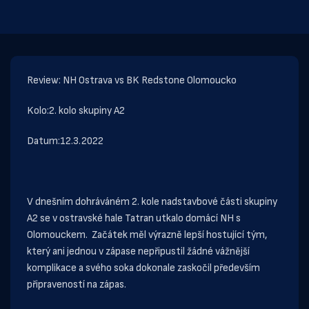
Review: NH Ostrava vs BK Redstone Olomoucko
Kolo:2. kolo skupiny A2
Datum:12.3.2022
V dnešním dohráváném 2. kole nadstavbové části skupiny
A2 se v ostravské hale Tatran utkalo domácí NH s
Olomouckem. Začátek měl výrazně lepší hostující tým,
který ani jednou v zápase nepřipustil žádné vážnější
komplikace a svého soka dokonale zaskočil především
připraveností na zápas.