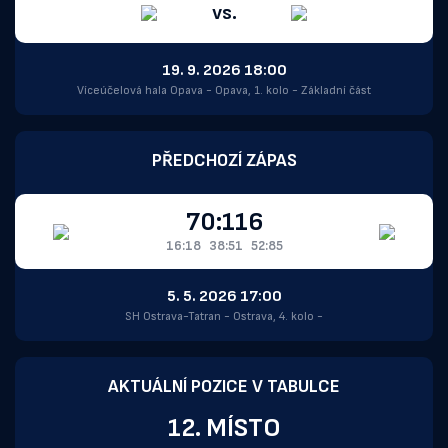
vs.
19. 9. 2026 18:00
Víceúčelová hala Opava - Opava, 1. kolo - Základní část
PŘEDCHOZÍ ZÁPAS
70:116
16:18
38:51
52:85
5. 5. 2026 17:00
SH Ostrava-Tatran - Ostrava, 4. kolo -
AKTUÁLNÍ POZICE V TABULCE
12. MÍSTO