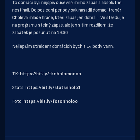
To domácí byli nejspíš duševně mimo zápas a absolutně
nestíhali. Do poslední periody pak nasadil domácí trenér
Choleva mladé hráče, kteří zápas jen dohráli. Ve středu je
na programu stejný zápas, ale jen s tím rozdílem, že
začátek je posunut na 19:30.
Nejlepším střelcem domácích bych s 14 body Vann.
TK:
https://bit.ly/tknholomoooo
Stats:
https://bit.ly/statsnholo1
Foto:
https://bit.ly/fotonholoo