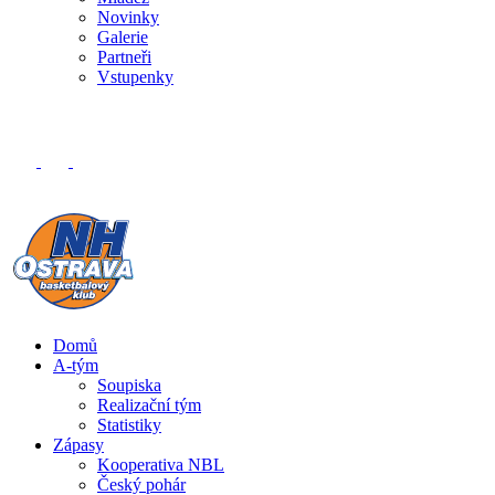
Novinky
Galerie
Partneři
Vstupenky
Domů
A-tým
Soupiska
Realizační tým
Statistiky
Zápasy
Kooperativa NBL
Český pohár