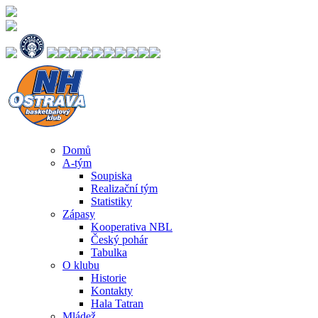
Domů
A-tým
Soupiska
Realizační tým
Statistiky
Zápasy
Kooperativa NBL
Český pohár
Tabulka
O klubu
Historie
Kontakty
Hala Tatran
Mládež