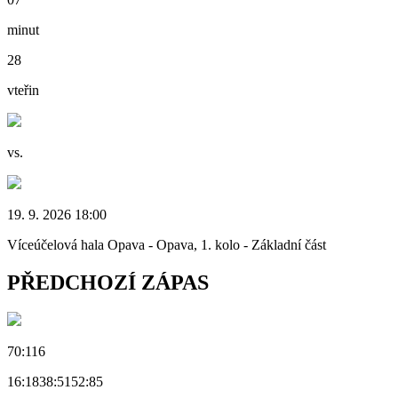
minut
28
vteřin
vs.
19. 9. 2026 18:00
Víceúčelová hala Opava - Opava, 1. kolo - Základní část
PŘEDCHOZÍ ZÁPAS
70:116
16:18
38:51
52:85