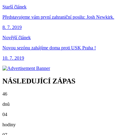
Starší článek
Představujeme vám první zahraniční posilu: Josh Newkirk.
8. 7. 2019
Novější článek
Novou sezónu zahájíme doma proti USK Praha !
10. 7. 2019
NÁSLEDUJÍCÍ ZÁPAS
46
dnů
04
hodiny
07