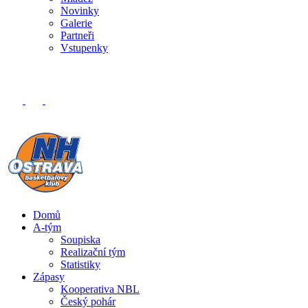
Novinky
Galerie
Partneři
Vstupenky
Domů
A-tým
Soupiska
Realizační tým
Statistiky
Zápasy
Kooperativa NBL
Český pohár