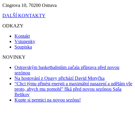
Cingrova 10, 70200 Ostrava
DALŠÍ KONTAKTY
ODKAZY
Kontakt
Vstupenky
Soupiska
NOVINKY
Ostravským basketbalistům začala příprava před novou
sezónou
Na hostování z Opavy přichází David Motyčka
“Chci týmu přinést energii a maximální nasazení a udělám vše
proto, abych mu pomohl” říká před novou sezónou Saša
Belikov
Kupte si permici na novou sezónu!