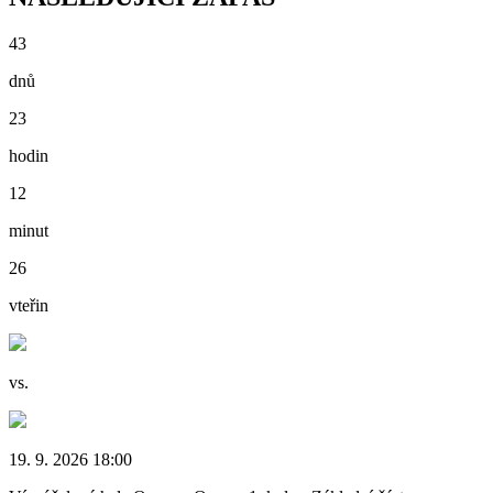
43
dnů
23
hodin
12
minut
25
vteřin
vs.
19. 9. 2026 18:00