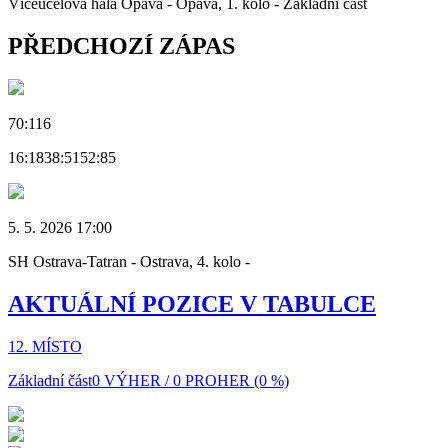
Víceúčelová hala Opava - Opava, 1. kolo - Základní část
PŘEDCHOZÍ ZÁPAS
70:116
16:18
38:51
52:85
5. 5. 2026 17:00
SH Ostrava-Tatran - Ostrava, 4. kolo -
AKTUÁLNÍ POZICE V TABULCE
12. MÍSTO
Základní část
0 VÝHER / 0 PROHER (0 %)