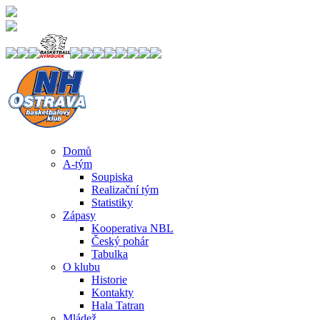
Domů
A-tým
Soupiska
Realizační tým
Statistiky
Zápasy
Kooperativa NBL
Český pohár
Tabulka
O klubu
Historie
Kontakty
Hala Tatran
Mládež