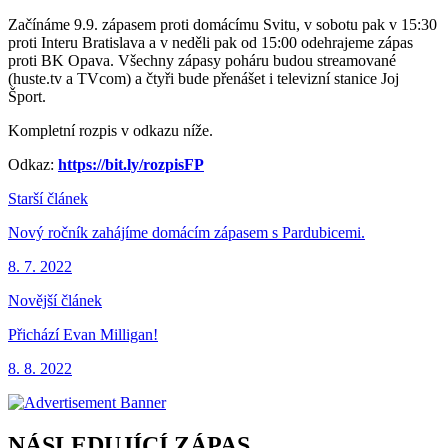
Začínáme 9.9. zápasem proti domácímu Svitu, v sobotu pak v 15:30
proti Interu Bratislava a v neděli pak od 15:00 odehrajeme zápas
proti BK Opava. Všechny zápasy poháru budou streamované
(huste.tv a TVcom) a čtyři bude přenášet i televizní stanice Joj
Šport.
Kompletní rozpis v odkazu níže.
Odkaz:
https://bit.ly/rozpisFP
Starší článek
Nový ročník zahájíme domácím zápasem s Pardubicemi.
8. 7. 2022
Novější článek
Přichází Evan Milligan!
8. 8. 2022
NÁSLEDUJÍCÍ ZÁPAS