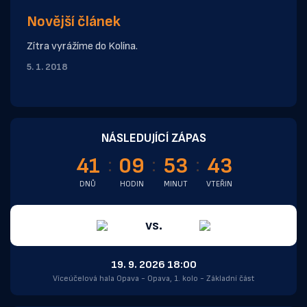
Novější článek
Zítra vyrážíme do Kolína.
5. 1. 2018
NÁSLEDUJÍCÍ ZÁPAS
41
09
53
43
DNŮ
HODIN
MINUT
VTEŘIN
vs.
19. 9. 2026 18:00
Víceúčelová hala Opava - Opava, 1. kolo - Základní část