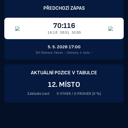
PŘEDCHOZÍ ZÁPAS
70:116
16:18
38:51
52:85
5. 5. 2026 17:00
SH Ostrava-Tatran - Ostrava, 4. kolo -
AKTUÁLNÍ POZICE V TABULCE
12. MÍSTO
Základní část
0 VÝHER / 0 PROHER (0 %)