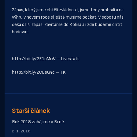
Zápas, který jsme chtěli zvládnout, jsme tedy prohráli a na
výhru v novém roce si ještě musíme počkat. V sobotu nás
čeká další zápas. Zavítáme do Kolína a i zde budeme chtít
bodovat.
http://bit.ly/2E1oMrW
– Livestats
http://bit.ly/2CBeG4c
– TK
Starší článek
Rok 2018 zahájíme v Brně.
2. 1. 2018