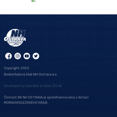
Copyright 2023
Basketbalový klub NH Ostrava a.s.
Developed by
Gaerdian
&
Adam Žitník
Činnost BK NH OSTRAVA je spolufinancována z dotací
MORAVSKOLEZSKÉHO KRAJE.