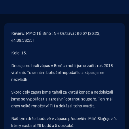
Review: MMCITÉ Brno : NH Ostrava : 86:67 (26:23,
44:39,58:55)
Kolo: 15.
Dnes jsme hráli zápas v Brně a mohli jsme začít rok 2018
vítězně. To se nám bohužel nepodařilo a zápas jsme
nezvládli.
Skoro celý zápas jsme tahali za kratší konec a nedokázali
jsme se vypořádat s agresivní obranou soupeře. Ten měl
dnes velké množství TH a dokázal toho využít.
Náš tým držel bodově v zápase především Milič Blagojevíč,
který nasbíral 26 bodů a 5 doskoků.