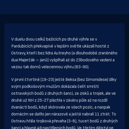
V duelu dvou celků bažících po druhé výhře se v
Pardubicích překvapivě v lepším světle ukázali hosté z
Ostravy, kteří i bez lídra Autreyho (a dlouhodobě zraněného
dua Majerčák – Janů) vyšplhali až do 23bodového vedení a
vezou tak domů velecennou výhru (83-90).
V první čtvrtině (19-23) ještě Beksa (bez Simonidese) díky
svým podkošovým mužům dokázala čelit smršti
ostravských bodů z druhých šancí, ze zisků a trojek, ale ve
druhé už NH z 25-27 pláchla v závěru půle až na rozdíl
dvanácti bodů, když skórovala ze všech pozic, a naopak
domácím se dařilo jen nárazově a ještě nabrali 11 ztrát. To
Ostravu hřála trojková převaha (3-8), tucet bodů z druhých
šancí a hlavně 49 nastřílených bodů. Ve třetím dějství se