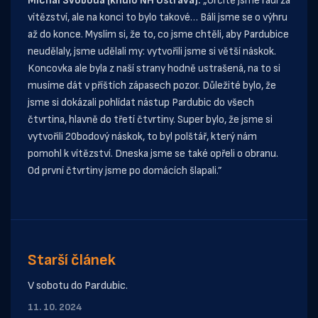
Michal Svoboda (křídlo NH Ostrava):
„Určitě jsme rádi za
vítězství, ale na konci to bylo takové… Báli jsme se o výhru
až do konce. Myslím si, že to, co jsme chtěli, aby Pardubice
neudělaly, jsme udělali my: vytvořili jsme si větší náskok.
Koncovka ale byla z naší strany hodně ustrašená, na to si
musíme dát v příštích zápasech pozor. Důležité bylo, že
jsme si dokázali pohlídat nástup Pardubic do všech
čtvrtina, hlavně do třetí čtvrtiny. Super bylo, že jsme si
vytvořili 20bodový náskok, to byl polštář, který nám
pomohl k vítězství. Dneska jsme se také opřeli o obranu.
Od první čtvrtiny jsme po domácích šlapali.”
Starší článek
V sobotu do Pardubic.
11. 10. 2024