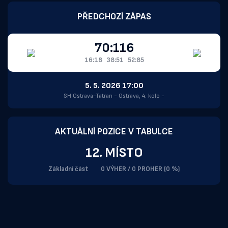
PŘEDCHOZÍ ZÁPAS
70:116
16:18
38:51
52:85
5. 5. 2026 17:00
SH Ostrava-Tatran - Ostrava, 4. kolo -
AKTUÁLNÍ POZICE V TABULCE
12. MÍSTO
Základní část
0 VÝHER / 0 PROHER (0 %)