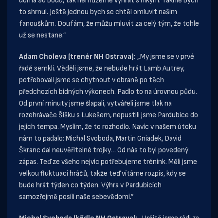
doma 90 bodů, tak nemůžeme vyhrát s nikým. Takhle bych
to shrnul. Ještě jednou bych se chtěl omluvit našim
fanouškům. Doufám, že můžu mluvit za celý tým, že tohle
už se nestane.”
Adam Choleva (trenér NH Ostrava):
„My jsme se v prvé
řadě semkli. Věděli jsme, že nebude hrát Lamb Autrey,
potřebovali jsme se chytnout v obraně po těch
předchozích bídných výkonech. Padlo to na úrovnou půdu.
Od první minuty jsme šlapali, vytvářeli jsme tlak na
rozehrávače Šišku s Lukešem, nepustili jsme Pardubice do
jejich tempa. Myslím, že to rozhodlo. Navíc v našem útoku
nám to padalo: Michal Svoboda, Martin Gniadek, David
Škranc dal neuvěřitelné trojky… Od nás to byl povedený
zápas. Teď ze všeho nejvíc potřebujeme trénink. Měli jsme
velkou fluktuaci hráčů, takže teď vítáme rozpis, kdy se
bude hrát týden co týden. Výhra v Pardubicích
samozřejmě posílí naše sebevědomí.”