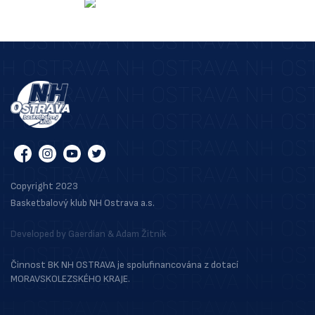
Copyright 2023
Basketbalový klub NH Ostrava a.s.
Developed by
Gaerdian
&
Adam Žitník
Činnost BK NH OSTRAVA je spolufinancována z dotací
MORAVSKOLEZSKÉHO KRAJE.