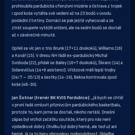
prohloubila pardubická ofenzivní mizérie a Ostrava z trojek
i zpod koše vytáhla své vedení až na 23 bodů v úvodu
poslední čtvrtiny. Domácí se pak ještě vyhecovali a ze
ztrát soupeře vytěžili snížení, ale na sedm bodů se dostali
až v závěrečné minutě.
Opřeli se víc jen o trio Brunk (17+11 doskoků), Williams (16)
a Kovář (15). V dresu NH řádil ex-pardubický Michal
Svoboda (22), přidali se Bailey (16+7 doskoků), Škranc (14) a
Sidarevičius (14+6 asistencí). Vítězové měli lepší trojky
(24/7 – 35/13) a šestky (14-19), Beksa kontrovala zpod
koše (48-30).
Jan Šotnar (trenér BK KVIS Pardubice):
„Já bych se chtěl
v první řadě omluvit příznivcům pardubického basketbalu,
protože to, kam jsme se dostali, nikoho netěší. Dnešní
zápas byl vrchol začátku soutěže, který pro nás není
výsledkově dobrý. Chvilku byl dobrý herně, ale teď už ani
herně. Já za to beru obrovskou zodpovědnost. Skladba