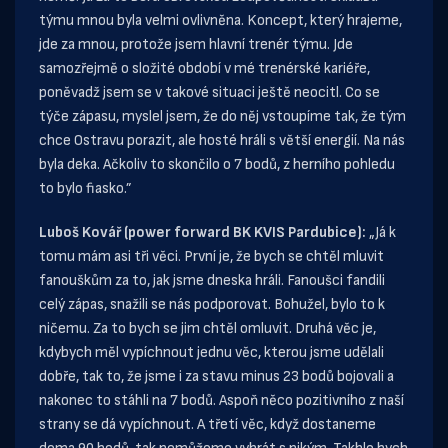
týmu mnou byla velmi ovlivněna. Koncept, který hrajeme,
jde za mnou, protože jsem hlavní trenér týmu. Jde
samozřejmě o složité období v mé trenérské kariéře,
poněvadž jsem se v takové situaci ještě neocitl. Co se
týče zápasu, myslel jsem, že do něj vstoupíme tak, že tým
chce Ostravu porazit, ale hosté hráli s větší energií. Na nás
byla deka. Ačkoliv to skončilo o 7 bodů, z herního pohledu
to bylo fiasko.”
Luboš Kovář (power forward BK KVIS Pardubice):
„Já k
tomu mám asi tři věci. První je, že bych se chtěl mluvit
fanouškům za to, jak jsme dneska hráli. Fanoušci fandili
celý zápas, snažili se nás podporovat. Bohužel, bylo to k
ničemu. Za to bych se jim chtěl omluvit. Druhá věc je,
kdybych měl vypíchnout jednu věc, kterou jsme udělali
dobře, tak to, že jsme i za stavu minus 23 bodů bojovali a
nakonec to stáhli na 7 bodů. Aspoň něco pozitivního z naší
strany se dá vypíchnout. A třetí věc, když dostaneme