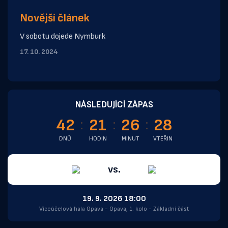
Novější článek
V sobotu dojede Nymburk
17. 10. 2024
NÁSLEDUJÍCÍ ZÁPAS
42
21
26
27
DNŮ
HODIN
MINUT
VTEŘIN
vs.
19. 9. 2026 18:00
Víceúčelová hala Opava - Opava, 1. kolo - Základní část