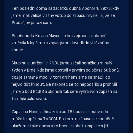
Ten poslední doma na začátku dubna v poměru 79:73, kdy
jsme měli velice vlažný vstup do zápasu mysleli si, že se
Prostějov porazí sám.
Po příchodu Kevina Mayse se hra zejména v obraně
změnila k lepšímu a zápas jsme dovedli do vítězného
konce.
Skupinu o udržení v KNBL jsme začali porážkou minulý
týden v Brně, kde jsme dostali v prvním poločase 50 bodů,
což je strašně moc. V tom druhém jsme se snažili co
nejvíc dotáhnout, ale nakonec se to nepodařilo a prohráli
jsme o bod 81:83 a ukončili tak sérii vyhraných zápasů na
tamější palubovce.
Zápas na Hané začíná zítra od 18 hodin a sledovat ho
můžete opět na TVCOM. Po tomto zápase se konečně
ukážeme také doma a to hned v sobotu zápase s JH.