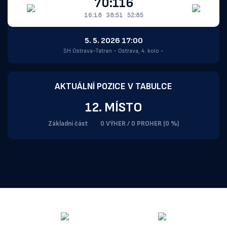
70:116
16:18
38:51
52:85
5. 5. 2026 17:00
SH Ostrava-Tatran - Ostrava, 4. kolo -
AKTUÁLNÍ POZICE V TABULCE
12. MÍSTO
Základní část
0 VÝHER / 0 PROHER (0 %)