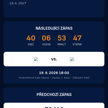
19. 4. 2017
NÁSLEDUJÍCÍ ZÁPAS
40
06
53
47
DNŮ
HODIN
MINUT
VTEŘIN
vs.
19. 9. 2026 18:00
Víceúčelová hala Opava - Opava, 1. kolo - Základní část
PŘEDCHOZÍ ZÁPAS