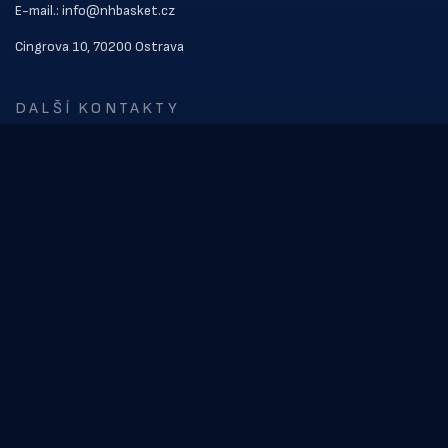
E-mail.: info@nhbasket.cz
Cingrova 10, 70200 Ostrava
DALŠÍ KONTAKTY
ODKAZY
Kontakt
Vstupenky
Soupiska
NOVINKY
Videoblog z přípravy
Ostravským basketbalistům začala příprava před novou sezónou