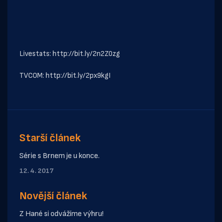
Livestats:
http://bit.ly/2n2Z0zg
TVCOM:
http://bit.ly/2px9kgI
Starší článek
Série s Brnem je u konce.
12. 4. 2017
Novější článek
Z Hané si odvážíme výhru!