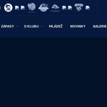
ZÁPASY
O KLUBU
MLÁDEŽ
NOVINKY
GALERIE
KOOPERATIVA NBL
HISTORIE
Í TÝM
ČESKÝ POHÁR
KONTAKTY
Y
TABULKA
HALA TATRAN