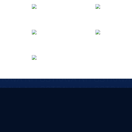
ODKAZY
2 301 229
Kontakt
Vstupenky
@nhbasket.cz