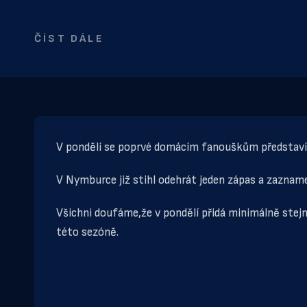
ČÍST DÁLE
V pondělí se poprvé domácím fanouškům představí 
V Nymburce již stihl odehrát jeden zápas a zazname
Všichni doufáme,že v pondělí přidá minimálně stej
této sezóně.