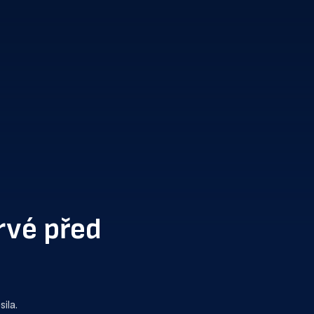
rvé před
ila.