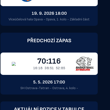
19. 9. 2026 18:00
Víceúčelová hala Opava - Opava, 1. kolo - Základní část
PŘEDCHOZÍ ZÁPAS
70:116
16:18
38:51
52:85
5. 5. 2026 17:00
SH Ostrava-Tatran - Ostrava, 4. kolo -
AKTUÁLNÍ POZICE V TABULCE