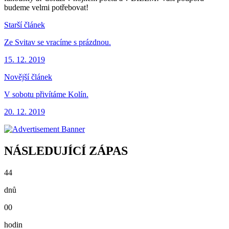
budeme velmi potřebovat!
Starší článek
Ze Svitav se vracíme s prázdnou.
15. 12. 2019
Novější článek
V sobotu přivítáme Kolín.
20. 12. 2019
NÁSLEDUJÍCÍ ZÁPAS
44
dnů
00
hodin