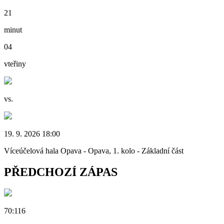
21
minut
04
vteřiny
vs.
19. 9. 2026 18:00
Víceúčelová hala Opava - Opava, 1. kolo - Základní část
PŘEDCHOZÍ ZÁPAS
70:116