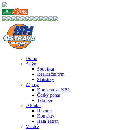
Domů
A-tým
Soupiska
Realizační tým
Statistiky
Zápasy
Kooperativa NBL
Český pohár
Tabulka
O klubu
Historie
Kontakty
Hala Tatran
Mládež