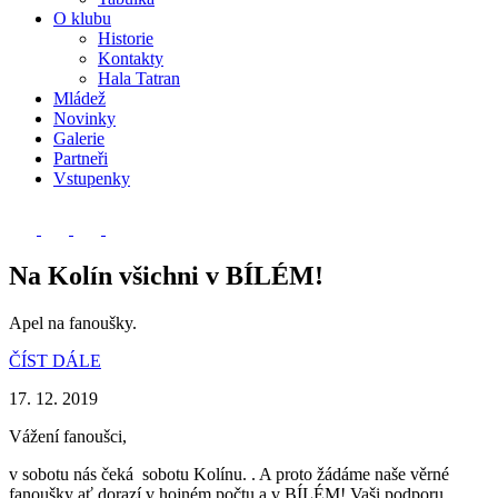
O klubu
Historie
Kontakty
Hala Tatran
Mládež
Novinky
Galerie
Partneři
Vstupenky
Na Kolín všichni v BÍLÉM!
Apel na fanoušky.
ČÍST DÁLE
17. 12. 2019
Vážení fanoušci,
v sobotu nás čeká sobotu Kolínu. . A proto žádáme naše věrné
fanoušky ať dorazí v hojném počtu a v BÍLÉM! Vaši podporu