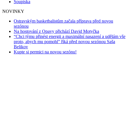
Soupiska
NOVINKY
Ostravským basketbalistům začala příprava před novou
sezónou
Na hostování z Opavy přichází David Motyčka
“Chci týmu přinést energii a maximální nasazení a udělám vše
proto, abych mu pomohl” říká před novou sezónou Saša
Belikov
Kupte si permici na novou sezónu!