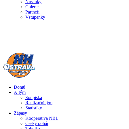
Novinky
Galerie
Partneři
Vstupenky
Domů
A-tým
Soupiska
Realizační tým
Statistiky
Zápasy
Kooperativa NBL
Český pohár
Tabulka