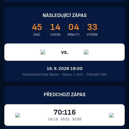
NÁSLEDUJÍCÍ ZÁPAS
45
14
04
33
DNŮ
HODIN
MINUTY
VTEŘIN
vs.
19. 9. 2026 18:00
Víceúčelová hala Opava - Opava, 1. kolo - Základní část
PŘEDCHOZÍ ZÁPAS
70:116
16:18
38:51
52:85