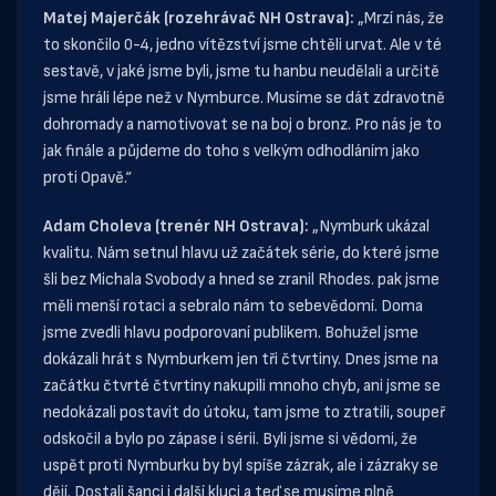
Matej Majerčák (rozehrávač NH Ostrava):
„Mrzí nás, že
to skončilo 0-4, jedno vítězství jsme chtěli urvat. Ale v té
sestavě, v jaké jsme byli, jsme tu hanbu neudělali a určitě
jsme hráli lépe než v Nymburce. Musíme se dát zdravotně
dohromady a namotivovat se na boj o bronz. Pro nás je to
jak finále a půjdeme do toho s velkým odhodláním jako
proti Opavě.“
Adam Choleva (trenér NH Ostrava):
„Nymburk ukázal
kvalitu. Nám setnul hlavu už začátek série, do které jsme
šli bez Michala Svobody a hned se zranil Rhodes. pak jsme
měli menší rotaci a sebralo nám to sebevědomí. Doma
jsme zvedli hlavu podporovaní publikem. Bohužel jsme
dokázali hrát s Nymburkem jen tři čtvrtiny. Dnes jsme na
začátku čtvrté čtvrtiny nakupili mnoho chyb, ani jsme se
nedokázali postavit do útoku, tam jsme to ztratili, soupeř
odskočil a bylo po zápase i sérii. Byli jsme si vědomi, že
uspět proti Nymburku by byl spíše zázrak, ale i zázraky se
dějí. Dostali šanci i další kluci a teď se musíme plně