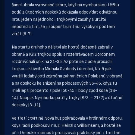
šancí uhrála vyrovnané skore, když na nymburskou těžbu
bodů z útočných doskoků dokázala odpovídat odvážnou
hrou jeden na jednoho i trojkovými zásahy a určitě
nepohrdla tím, že ji soupeř trumfnul vysokým počtem
ztrát (6-7).
Na startu druhého dějství ale hosté dočasně zabrali v
obraně a Kříž trojkou spolu s rozehrávačem Gordonem
rozdmýchali únik na 21-35. Až poté se z pole prosadili
trojkou aktivního Michala Svobody i domácí, kteří pak
využili ledabylostí zejména zahraničních Polabanů v obraně
a na doskoku ke snížení na poločasových 36-46, když tu
měli lepší procento z pole (50-45) i body zpod koše (18-
14). Naopak Nymburku patřily trojky (8/3 – 21/7) a útočné
doskoky (3-11).
Ve třetí čtvrtině Nová huť pokračovala v hrdinném odporu,
když řádili podkošoví muži Heinzl s Williamsem, a hosté se
při střelecké marnosti prosazovali prakticky jen z trestné