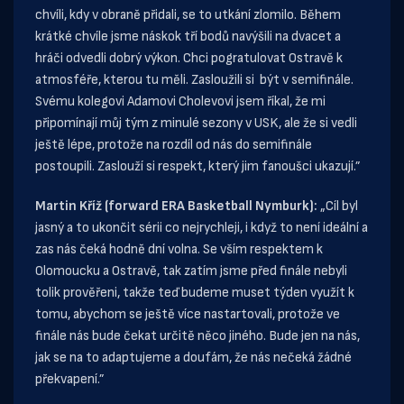
chvíli, kdy v obraně přidali, se to utkání zlomilo. Během
krátké chvíle jsme náskok tří bodů navýšili na dvacet a
hráči odvedli dobrý výkon. Chci pogratulovat Ostravě k
atmosféře, kterou tu měli. Zasloužili si být v semifinále.
Svému kolegovi Adamovi Cholevovi jsem říkal, že mi
připomínají můj tým z minulé sezony v USK, ale že si vedli
ještě lépe, protože na rozdíl od nás do semifinále
postoupili. Zaslouží si respekt, který jim fanoušci ukazují.”
Martin Kříž (forward ERA Basketball Nymburk):
„Cíl byl
jasný a to ukončit sérii co nejrychleji, i když to není ideální a
zas nás čeká hodně dní volna. Se vším respektem k
Olomoucku a Ostravě, tak zatím jsme před finále nebyli
tolik prověřeni, takže teď budeme muset týden využít k
tomu, abychom se ještě více nastartovali, protože ve
finále nás bude čekat určitě něco jiného. Bude jen na nás,
jak se na to adaptujeme a doufám, že nás nečeká žádné
překvapení.”