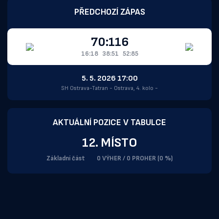
PŘEDCHOZÍ ZÁPAS
70:116
16:18
38:51
52:85
5. 5. 2026 17:00
SH Ostrava-Tatran - Ostrava, 4. kolo -
AKTUÁLNÍ POZICE V TABULCE
12. MÍSTO
Základní část
0 VÝHER / 0 PROHER (0 %)