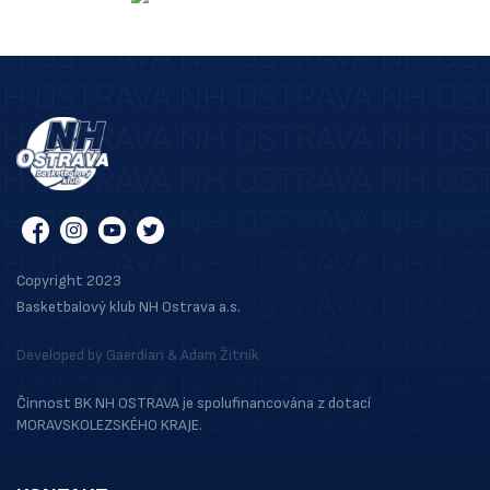
Copyright 2023
Basketbalový klub NH Ostrava a.s.
Developed by
Gaerdian
&
Adam Žitník
Činnost BK NH OSTRAVA je spolufinancována z dotací
MORAVSKOLEZSKÉHO KRAJE.