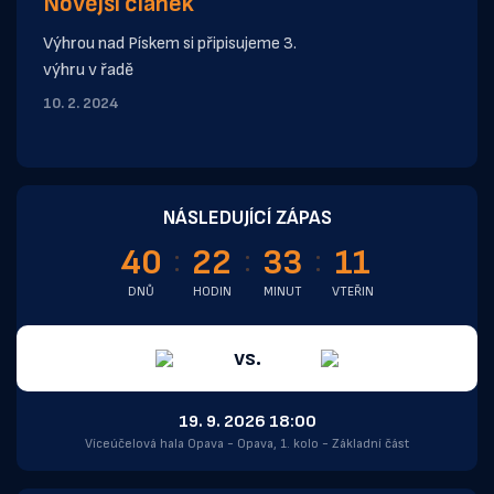
Novější článek
Výhrou nad Pískem si připisujeme 3.
výhru v řadě
10. 2. 2024
NÁSLEDUJÍCÍ ZÁPAS
40
22
33
11
DNŮ
HODIN
MINUT
VTEŘIN
vs.
19. 9. 2026 18:00
Víceúčelová hala Opava - Opava, 1. kolo - Základní část