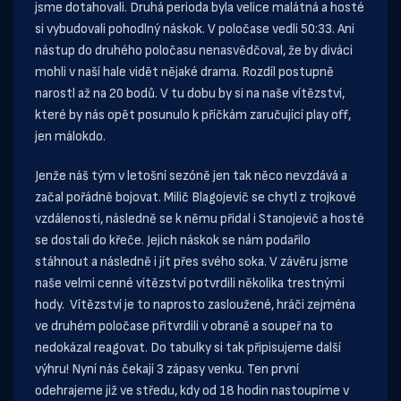
jsme dotahovali. Druhá perioda byla velice malátná a hosté
si vybudovali pohodlný náskok. V poločase vedli 50:33. Ani
nástup do druhého poločasu nenasvědčoval, že by diváci
mohli v naší hale vidět nějaké drama. Rozdíl postupně
narostl až na 20 bodů. V tu dobu by si na naše vítězství,
které by nás opět posunulo k příčkám zaručující play off,
jen málokdo.
Jenže náš tým v letošní sezóně jen tak něco nevzdává a
začal pořádně bojovat. Milič Blagojevič se chytl z trojkové
vzdálenosti, následně se k němu přidal i Stanojevič a hosté
se dostali do křeče. Jejich náskok se nám podařilo
stáhnout a následně i jít přes svého soka. V závěru jsme
naše velmi cenné vítězství potvrdili několika trestnými
hody. Vítězství je to naprosto zasloužené, hráči zejména
ve druhém poločase přitvrdili v obraně a soupeř na to
nedokázal reagovat. Do tabulky si tak připisujeme další
výhru! Nyní nás čekají 3 zápasy venku. Ten první
odehrajeme již ve středu, kdy od 18 hodin nastoupíme v