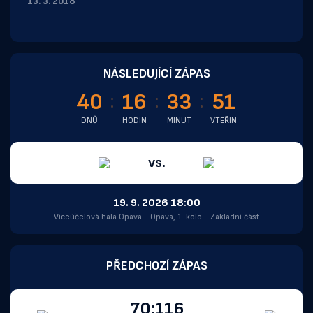
13. 3. 2018
NÁSLEDUJÍCÍ ZÁPAS
40
16
33
51
DNŮ
HODIN
MINUT
VTEŘIN
vs.
19. 9. 2026 18:00
Víceúčelová hala Opava - Opava, 1. kolo - Základní část
PŘEDCHOZÍ ZÁPAS
70:116