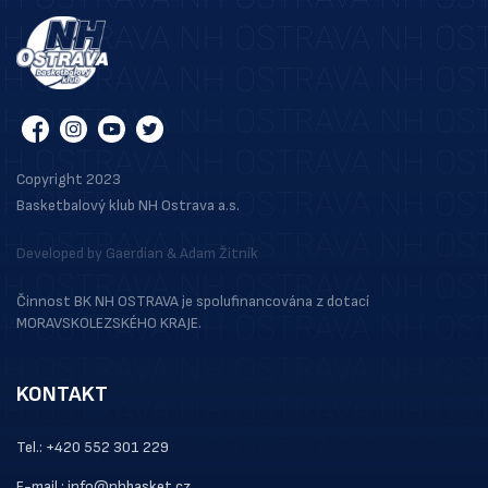
Copyright 2023
Basketbalový klub NH Ostrava a.s.
Developed by
Gaerdian
&
Adam Žitník
Činnost BK NH OSTRAVA je spolufinancována z dotací
MORAVSKOLEZSKÉHO KRAJE.
KONTAKT
Tel.: +420 552 301 229
E-mail.: info@nhbasket.cz