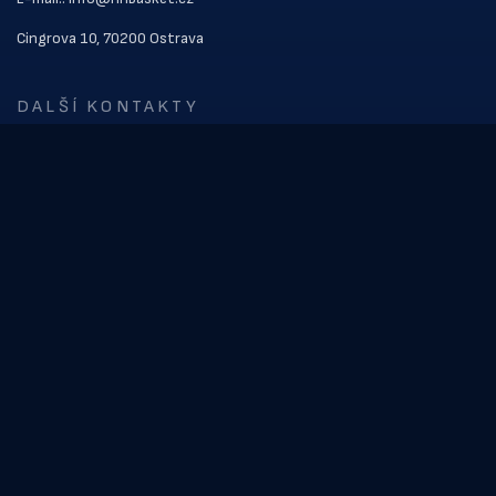
Cingrova 10, 70200 Ostrava
DALŠÍ KONTAKTY
ODKAZY
Kontakt
Vstupenky
Soupiska
NOVINKY
Videoblog z přípravy
Ostravským basketbalistům začala příprava před novou sezónou
Na hostování z Opavy přichází David Motyčka