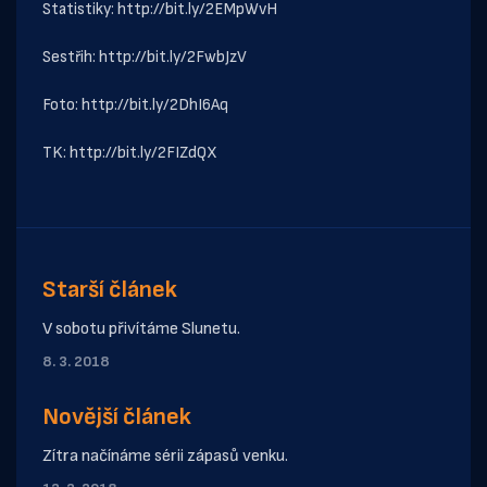
Statistiky:
http://bit.ly/2EMpWvH
Sestřih:
http://bit.ly/2FwbJzV
Foto:
http://bit.ly/2DhI6Aq
TK:
http://bit.ly/2FIZdQX
Starší článek
V sobotu přivítáme Slunetu.
8. 3. 2018
Novější článek
Zítra načínáme sérii zápasů venku.