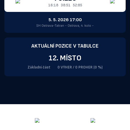
16:18
38:51
52:85
5. 5. 2026 17:00
SH Ostrava-Tatran - Ostrava, 4. kolo -
AKTUÁLNÍ POZICE V TABULCE
12. MÍSTO
Základní část
0 VÝHER / 0 PROHER (0 %)