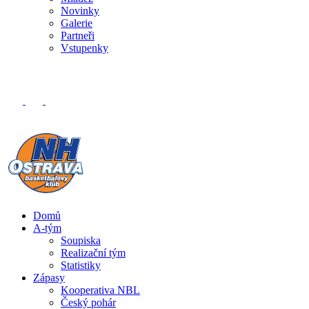
Novinky
Galerie
Partneři
Vstupenky
Domů
A-tým
Soupiska
Realizační tým
Statistiky
Zápasy
Kooperativa NBL
Český pohár