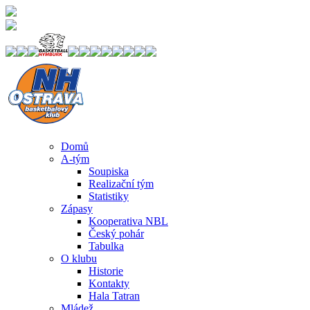
Domů
A-tým
Soupiska
Realizační tým
Statistiky
Zápasy
Kooperativa NBL
Český pohár
Tabulka
O klubu
Historie
Kontakty
Hala Tatran
Mládež