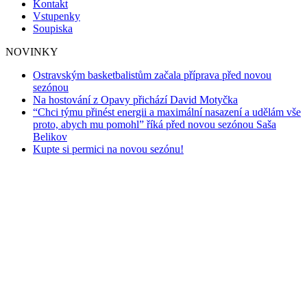
Kontakt
Vstupenky
Soupiska
NOVINKY
Ostravským basketbalistům začala příprava před novou
sezónou
Na hostování z Opavy přichází David Motyčka
“Chci týmu přinést energii a maximální nasazení a udělám vše
proto, abych mu pomohl” říká před novou sezónou Saša
Belikov
Kupte si permici na novou sezónu!