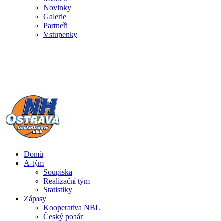
Novinky
Galerie
Partneři
Vstupenky
Domů
A-tým
Soupiska
Realizační tým
Statistiky
Zápasy
Kooperativa NBL
Český pohár