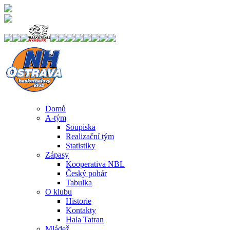
Domů
A-tým
Soupiska
Realizační tým
Statistiky
Zápasy
Kooperativa NBL
Český pohár
Tabulka
O klubu
Historie
Kontakty
Hala Tatran
Mládež