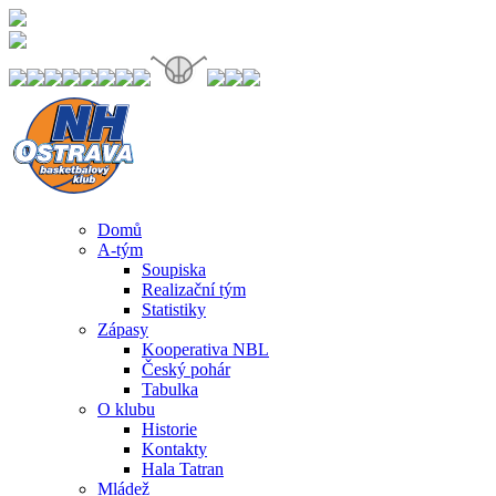
Domů
A-tým
Soupiska
Realizační tým
Statistiky
Zápasy
Kooperativa NBL
Český pohár
Tabulka
O klubu
Historie
Kontakty
Hala Tatran
Mládež