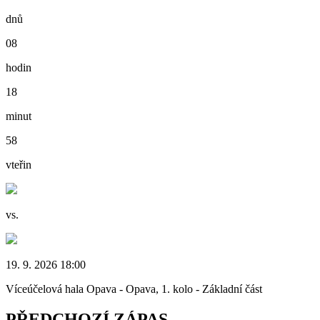
dnů
08
hodin
18
minut
58
vteřin
vs.
19. 9. 2026 18:00
Víceúčelová hala Opava - Opava, 1. kolo - Základní část
PŘEDCHOZÍ ZÁPAS