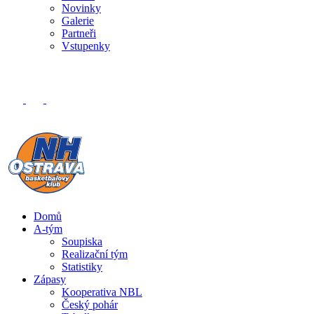
Novinky
Galerie
Partneři
Vstupenky
Domů
A-tým
Soupiska
Realizační tým
Statistiky
Zápasy
Kooperativa NBL
Český pohár