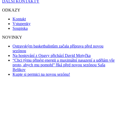
DALŠÍ KONTAKTY
ODKAZY
Kontakt
Vstupenky
Soupiska
NOVINKY
Ostravským basketbalistům začala příprava před novou
sezónou
Na hostování z Opavy přichází David Motyčka
“Chci týmu přinést energii a maximální nasazení a udělám vše
proto, abych mu pomohl” říká před novou sezónou Saša
Belikov
Kupte si permici na novou sezónu!