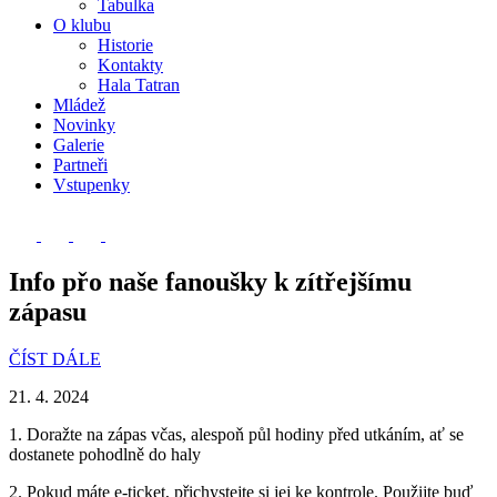
Tabulka
O klubu
Historie
Kontakty
Hala Tatran
Mládež
Novinky
Galerie
Partneři
Vstupenky
Info přo naše fanoušky k zítřejšímu
zápasu
ČÍST DÁLE
21. 4. 2024
1. Doražte na zápas včas, alespoň půl hodiny před utkáním, ať se
dostanete pohodlně do haly
2. ⁠Pokud máte e-ticket, přichystejte si jej ke kontrole. Použijte buď