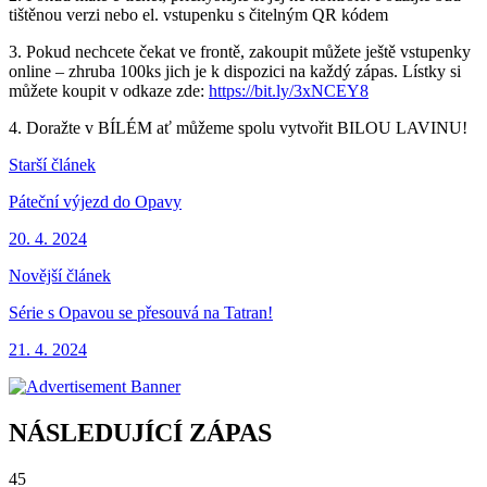
tištěnou verzi nebo el. vstupenku s čitelným QR kódem
3. ⁠Pokud nechcete čekat ve frontě, zakoupit můžete ještě vstupenky
online – zhruba 100ks jich je k dispozici na každý zápas. Lístky si
můžete koupit v odkaze zde:
https://bit.ly/3xNCEY8
4.
Doražte v BÍLÉM ať můžeme spolu vytvořit BILOU LAVINU!
Starší článek
Páteční výjezd do Opavy
20. 4. 2024
Novější článek
Série s Opavou se přesouvá na Tatran!
21. 4. 2024
NÁSLEDUJÍCÍ ZÁPAS
45