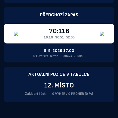
PŘEDCHOZÍ ZÁPAS
70:116
16:18
38:51
52:85
5. 5. 2026 17:00
SH Ostrava-Tatran - Ostrava, 4. kolo -
AKTUÁLNÍ POZICE V TABULCE
12. MÍSTO
Základní část
0 VÝHER / 0 PROHER (0 %)