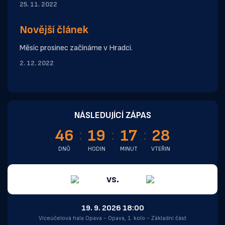
25. 11. 2022
Novější článek
Měsíc prosinec začínáme v Hradci.
2. 12. 2022
NÁSLEDUJÍCÍ ZÁPAS
46
19
17
28
DNŮ
HODIN
MINUT
VTEŘIN
vs.
19. 9. 2026 18:00
Víceúčelová hala Opava - Opava, 1. kolo - Základní část