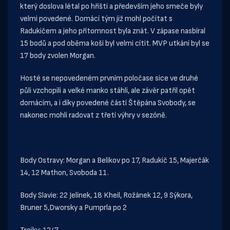
který doslova létal po hřišti a především jeho smeče byly
velmi povedené. Domácí tým již mohl počítat s
Radukičem a jeho přítomnost byla znát. V zápase nasbíral
15 bodů a pod oběma koši byl velmi cítit. MVP utkání byl se
17 body zvolen Morgan.
Hosté se nepovedeném prvním poločase sice ve druhé
půli vzchopili a velké manko stáhli, ale závěr patřil opět
domácím, a i díky povedené částí Štěpána Svobody, se
nakonec mohli radovat z třetí výhry v sezóně.
Body Ostravy: Morgan a Belikov po 17, Radukič 15, Majerčák
14, 12 Mathon, Svoboda 11.
Body Slavie: 22 Jelínek, 18 Kheil, Rožánek 12, 9 Sýkora,
Bruner 5,Dworsky a Pumprla po 2