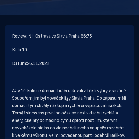
Review: NH Ostrava vs Slavia Praha 86:75
Kolo:10.
Datum:26.11.2022
Až v 10. kole se domácí hráči radovali z třetí výhry v sezóně.
Soupeřem jim byl nováček ligy Slavia Praha. Do zápasu měli
domácí tým skvělý nástup a rychle si vypracovali náskok.
Téměř skvostný první poločas se nesl v duchu rychlé a
energické hry domácího týmu oproti hostům, kterým
nevycházelo nic ba co víc nechali svého soupeře rozehrát
k velkému výkonu. Velmi povedenou partii odehrál Belikov,