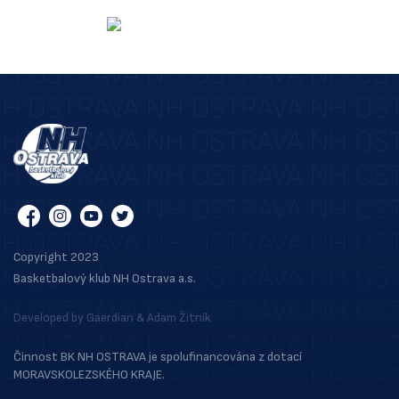
Copyright 2023
Basketbalový klub NH Ostrava a.s.
Developed by
Gaerdian
&
Adam Žitník
Činnost BK NH OSTRAVA je spolufinancována z dotací
MORAVSKOLEZSKÉHO KRAJE.