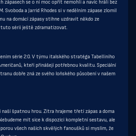
ch zápasech se o ní moc opřít nemohli a navíc hráli bez
. Svoboda a Jarrid Rhodes si v nedělním zápase zlomil
mu na domácí zápasy stihne uzdravit někdo ze
tuto sérii ještě zdramatizovat.
ním série 2:0. V týmu italského stratéga Tabelliniho
ričanů, kteří přinášejí potřebnou kvalitu. Speciální
tranu dobře zná ze svého loňského působení v našem
naší špatnou hrou. Zítra hrajeme třetí zápas a doma
Nebudeme mít sice k dispozici kompletní sestavu, ale
orou všech našich skvělých fanoušků si myslím, že