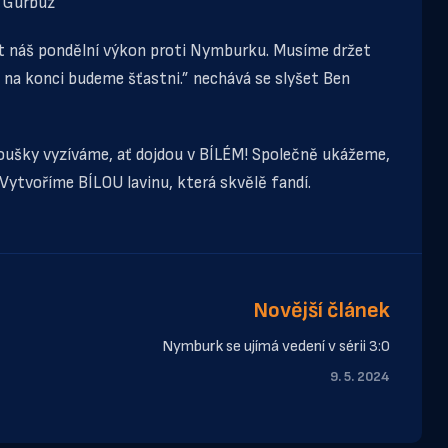
t Gurbuz
it náš pondělní výkon proti Nymburku. Musíme držet
 na konci budeme šťastni.” nechává se slyšet Ben
anoušky vyzíváme, ať dojdou v BÍLÉM! Společně ukážeme,
ytvoříme BÍLOU lavinu, která skvělě fandí.
Novější článek
Nymburk se ujímá vedení v sérii 3:0
9. 5. 2024