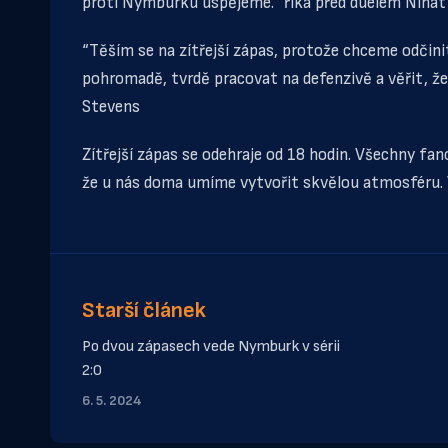
proti Nymburku uspějeme.” říká před duelem Niha
“Těším se na zítřejší zápas, protože chceme odčin
pohromadě, tvrdě pracovat na defenzivě a věřit, že
Stevens
Zítřejší zápas se odehraje od 18 hodin. Všechny f
že u nás doma umíme vytvořit skvělou atmosféru. V
Starší článek
Po dvou zápasech vede Nymburk v sérii
2:0
6. 5. 2024