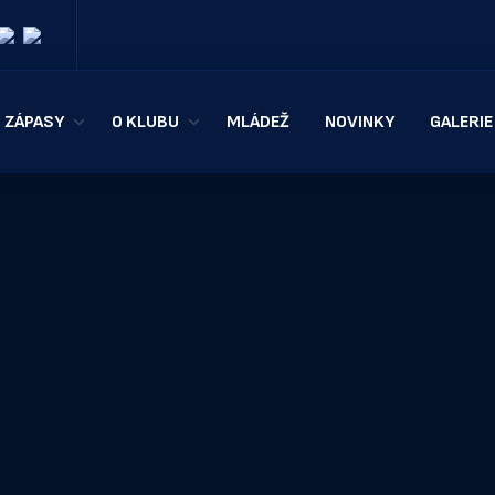
ZÁPASY
O KLUBU
MLÁDEŽ
NOVINKY
GALERIE
KOOPERATIVA NBL
HISTORIE
Í TÝM
ČESKÝ POHÁR
KONTAKTY
Y
TABULKA
HALA TATRAN