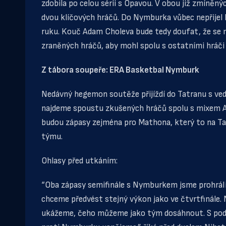
zdobila po celou sérii s Opavou. V obou již zmíněný
dvou klíčových hráčů. Do Nymburka vůbec nepřijel M
ruku. Kouč Adam Choleva bude tedy doufat, že se 
zraněných hráčů, aby mohl spolu s ostatními hráči 
Z tábora soupeře: ERA Basketbal Nymburk
Nedávný hegemon soutěže přijíždí do Tatranu s vede
najdeme spoustu zkušených hráčů spolu s mixem Ame
budou zápasy zejména pro Mathona, který to na Ta
týmu.
Ohlasy před utkáním:
“Oba zápasy semifinále s Nymburkem jsme prohráli 
chceme předvést stejný výkon jako ve čtvrtfinále. 
ukážeme, čeho můžeme jako tým dosáhnout. S podp